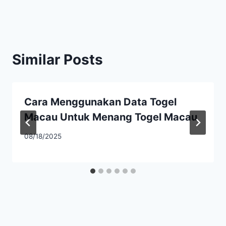
Similar Posts
Cara Menggunakan Data Togel
Macau Untuk Menang Togel Macau
08/18/2025