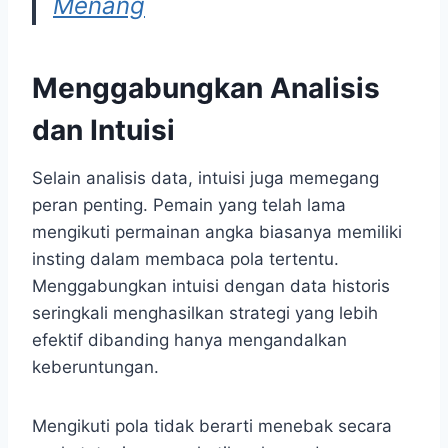
Menang
Menggabungkan Analisis
dan Intuisi
Selain analisis data, intuisi juga memegang
peran penting. Pemain yang telah lama
mengikuti permainan angka biasanya memiliki
insting dalam membaca pola tertentu.
Menggabungkan intuisi dengan data historis
seringkali menghasilkan strategi yang lebih
efektif dibanding hanya mengandalkan
keberuntungan.
Mengikuti pola tidak berarti menebak secara