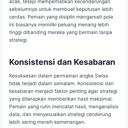
acak, tetapi memperhatikan kecenderungan
sebelumnya untuk membuat keputusan lebih
cerdas. Pemain yang disiplin mengamati pola
ini biasanya memiliki peluang menang lebih
tinggi dibanding mereka yang bermain tanpa
strategi.
Konsistensi dan Kesabaran
Kesuksesan dalam permainan angka Swiss
tidak terjadi dalam semalam. Konsistensi dan
kesabaran menjadi faktor penting agar strategi
yang diterapkan memberikan hasil maksimal.
Pemain yang rutin mencatat hasil, menganalisis
data, dan menyesuaikan strategi cenderung
lebih sering meraih kemenangan.