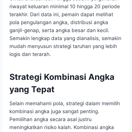
riwayat keluaran minimal 10 hingga 20 periode
terakhir. Dari data ini, pemain dapat melihat
pola pengulangan angka, distribusi angka
ganjil-genap, serta angka besar dan kecil.
Semakin lengkap data yang dianalisis, semakin
mudah menyusun strategi taruhan yang lebih
logis dan terarah.
Strategi Kombinasi Angka
yang Tepat
Selain memahami pola, strategi dalam memilih
kombinasi angka juga sangat penting.
Pemilihan angka secara asal justru
meningkatkan risiko kalah. Kombinasi angka