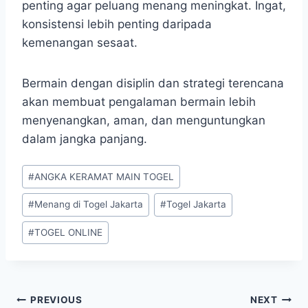
penting agar peluang menang meningkat. Ingat,
konsistensi lebih penting daripada
kemenangan sesaat.
Bermain dengan disiplin dan strategi terencana
akan membuat pengalaman bermain lebih
menyenangkan, aman, dan menguntungkan
dalam jangka panjang.
Post
#
ANGKA KERAMAT MAIN TOGEL
Tags:
#
Menang di Togel Jakarta
#
Togel Jakarta
#
TOGEL ONLINE
Post
PREVIOUS
NEXT