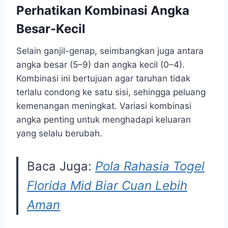
Perhatikan Kombinasi Angka
Besar-Kecil
Selain ganjil-genap, seimbangkan juga antara
angka besar (5–9) dan angka kecil (0–4).
Kombinasi ini bertujuan agar taruhan tidak
terlalu condong ke satu sisi, sehingga peluang
kemenangan meningkat. Variasi kombinasi
angka penting untuk menghadapi keluaran
yang selalu berubah.
Baca Juga:
Pola Rahasia Togel
Florida Mid Biar Cuan Lebih
Aman