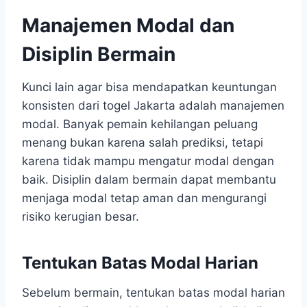
Manajemen Modal dan
Disiplin Bermain
Kunci lain agar bisa mendapatkan keuntungan
konsisten dari togel Jakarta adalah manajemen
modal. Banyak pemain kehilangan peluang
menang bukan karena salah prediksi, tetapi
karena tidak mampu mengatur modal dengan
baik. Disiplin dalam bermain dapat membantu
menjaga modal tetap aman dan mengurangi
risiko kerugian besar.
Tentukan Batas Modal Harian
Sebelum bermain, tentukan batas modal harian