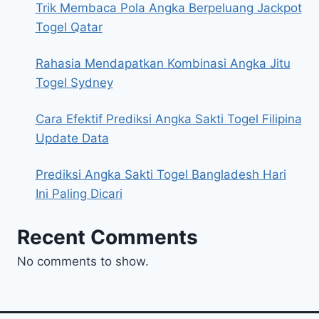
Trik Membaca Pola Angka Berpeluang Jackpot
Togel Qatar
Rahasia Mendapatkan Kombinasi Angka Jitu
Togel Sydney
Cara Efektif Prediksi Angka Sakti Togel Filipina
Update Data
Prediksi Angka Sakti Togel Bangladesh Hari
Ini Paling Dicari
Recent Comments
No comments to show.