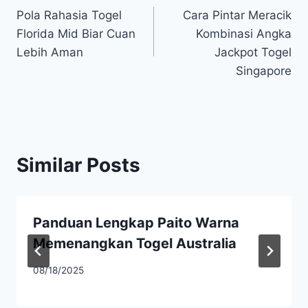
Pola Rahasia Togel
Cara Pintar Meracik
navigation
Florida Mid Biar Cuan
Kombinasi Angka
Lebih Aman
Jackpot Togel
Singapore
Similar Posts
Panduan Lengkap Paito Warna
Memenangkan Togel Australia
08/18/2025