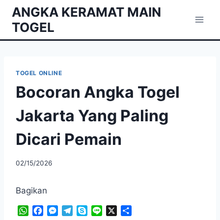
Skip
ANGKA KERAMAT MAIN
to
TOGEL
content
TOGEL ONLINE
Bocoran Angka Togel
Jakarta Yang Paling
Dicari Pemain
02/15/2026
Bagikan
W
F
M
T
S
L
X
S