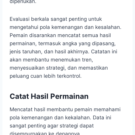
diperlukan.
Evaluasi berkala sangat penting untuk
mengetahui pola kemenangan dan kesalahan.
Pemain disarankan mencatat semua hasil
permainan, termasuk angka yang dipasang,
jenis taruhan, dan hasil akhirnya. Catatan ini
akan membantu menemukan tren,
menyesuaikan strategi, dan memastikan
peluang cuan lebih terkontrol.
Catat Hasil Permainan
Mencatat hasil membantu pemain memahami
pola kemenangan dan kekalahan. Data ini
sangat penting agar strategi dapat
disempurnakan ke depannya.