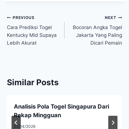
Post
PREVIOUS
NEXT
Cara Prediksi Togel
Bocoran Angka Togel
navigation
Kentucky Mid Supaya
Jakarta Yang Paling
Lebih Akurat
Dicari Pemain
Similar Posts
Analisis Pola Togel Singapura Dari
Rekap Mingguan
02/14/2026