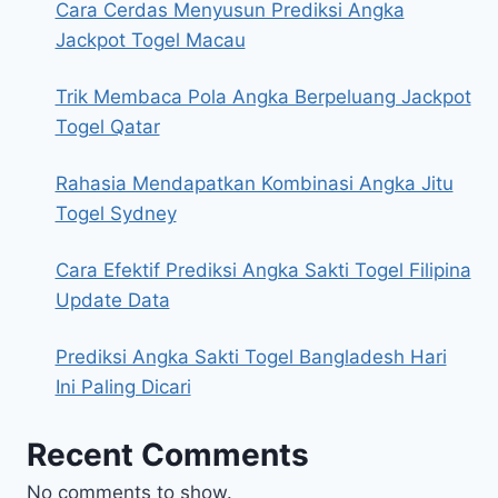
Cara Cerdas Menyusun Prediksi Angka
Jackpot Togel Macau
Trik Membaca Pola Angka Berpeluang Jackpot
Togel Qatar
Rahasia Mendapatkan Kombinasi Angka Jitu
Togel Sydney
Cara Efektif Prediksi Angka Sakti Togel Filipina
Update Data
Prediksi Angka Sakti Togel Bangladesh Hari
Ini Paling Dicari
Recent Comments
No comments to show.