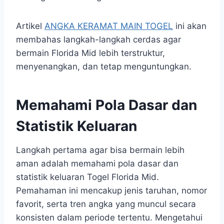
Artikel
ANGKA KERAMAT MAIN TOGEL
ini akan
membahas langkah-langkah cerdas agar
bermain
Florida Mid
lebih terstruktur,
menyenangkan, dan tetap menguntungkan.
Memahami Pola Dasar dan
Statistik Keluaran
Langkah pertama agar bisa bermain lebih
aman adalah memahami pola dasar dan
statistik keluaran Togel Florida Mid.
Pemahaman ini mencakup jenis taruhan, nomor
favorit, serta tren angka yang muncul secara
konsisten dalam periode tertentu. Mengetahui