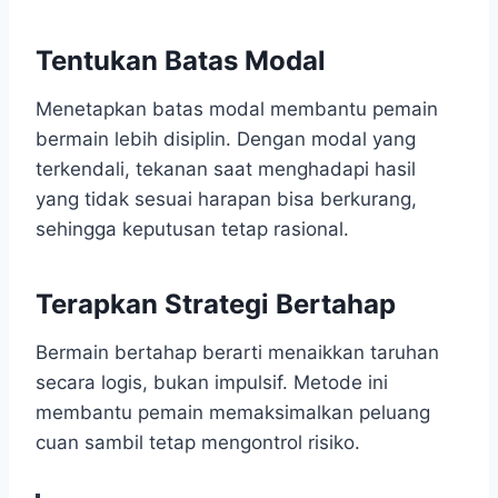
Tentukan Batas Modal
Menetapkan batas modal membantu pemain
bermain lebih disiplin. Dengan modal yang
terkendali, tekanan saat menghadapi hasil
yang tidak sesuai harapan bisa berkurang,
sehingga keputusan tetap rasional.
Terapkan Strategi Bertahap
Bermain bertahap berarti menaikkan taruhan
secara logis, bukan impulsif. Metode ini
membantu pemain memaksimalkan peluang
cuan sambil tetap mengontrol risiko.