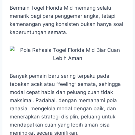
h
a
e
e
k
i
h
a
c
s
l
y
n
a
Bermain Togel Florida Mid memang selalu
t
e
s
e
p
e
r
menarik bagi para penggemar angka, tetapi
s
b
e
g
e
e
kemenangan yang konsisten bukan hanya soal
A
o
n
r
keberuntungan semata.
p
o
g
a
p
k
e
m
r
Banyak pemain baru sering terpaku pada
tebakan acak atau “feeling” semata, sehingga
modal cepat habis dan peluang cuan tidak
maksimal. Padahal, dengan memahami pola
rahasia, mengelola modal dengan baik, dan
menerapkan strategi disiplin, peluang untuk
mendapatkan cuan yang lebih aman bisa
meningkat secara signifikan.