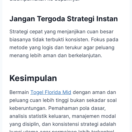
Jangan Tergoda Strategi Instan
Strategi cepat yang menjanjikan cuan besar
biasanya tidak terbukti konsisten. Fokus pada
metode yang logis dan terukur agar peluang
menang lebih aman dan berkelanjutan.
Kesimpulan
Bermain
Togel Florida Mid
dengan aman dan
peluang cuan lebih tinggi bukan sekadar soal
keberuntungan. Pemahaman pola dasar,
analisis statistik keluaran, manajemen modal
yang disiplin, dan konsistensi strategi adalah