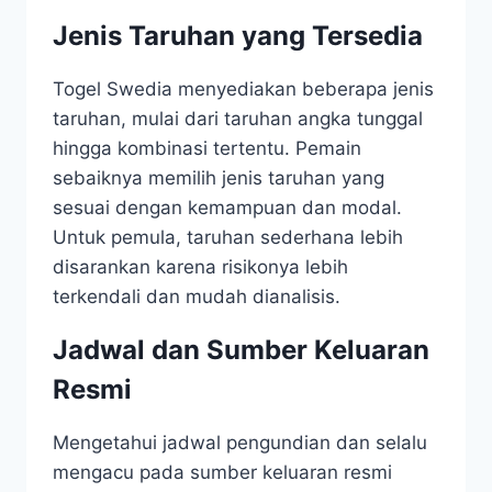
Jenis Taruhan yang Tersedia
Togel Swedia menyediakan beberapa jenis
taruhan, mulai dari taruhan angka tunggal
hingga kombinasi tertentu. Pemain
sebaiknya memilih jenis taruhan yang
sesuai dengan kemampuan dan modal.
Untuk pemula, taruhan sederhana lebih
disarankan karena risikonya lebih
terkendali dan mudah dianalisis.
Jadwal dan Sumber Keluaran
Resmi
Mengetahui jadwal pengundian dan selalu
mengacu pada sumber keluaran resmi