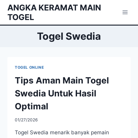
Skip
ANGKA KERAMAT MAIN
to
TOGEL
content
Togel Swedia
TOGEL ONLINE
Tips Aman Main Togel
Swedia Untuk Hasil
Optimal
01/27/2026
Togel Swedia menarik banyak pemain