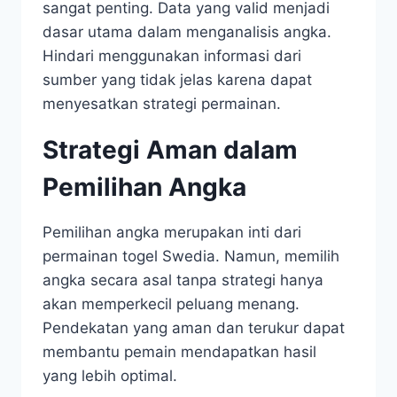
sangat penting. Data yang valid menjadi
dasar utama dalam menganalisis angka.
Hindari menggunakan informasi dari
sumber yang tidak jelas karena dapat
menyesatkan strategi permainan.
Strategi Aman dalam
Pemilihan Angka
Pemilihan angka merupakan inti dari
permainan togel Swedia. Namun, memilih
angka secara asal tanpa strategi hanya
akan memperkecil peluang menang.
Pendekatan yang aman dan terukur dapat
membantu pemain mendapatkan hasil
yang lebih optimal.