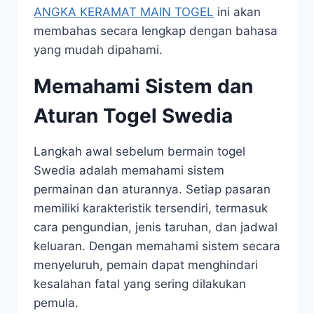
ANGKA KERAMAT MAIN TOGEL
ini akan
membahas secara lengkap dengan bahasa
yang mudah dipahami.
Memahami Sistem dan
Aturan Togel Swedia
Langkah awal sebelum bermain togel
Swedia adalah memahami sistem
permainan dan aturannya. Setiap pasaran
memiliki karakteristik tersendiri, termasuk
cara pengundian, jenis taruhan, dan jadwal
keluaran. Dengan memahami sistem secara
menyeluruh, pemain dapat menghindari
kesalahan fatal yang sering dilakukan
pemula.