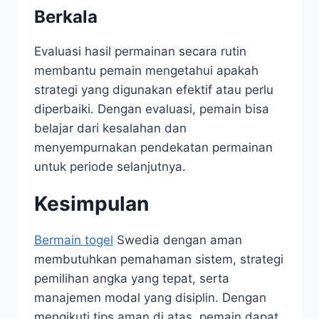
Berkala
Evaluasi hasil permainan secara rutin
membantu pemain mengetahui apakah
strategi yang digunakan efektif atau perlu
diperbaiki. Dengan evaluasi, pemain bisa
belajar dari kesalahan dan
menyempurnakan pendekatan permainan
untuk periode selanjutnya.
Kesimpulan
Bermain togel
Swedia dengan aman
membutuhkan pemahaman sistem, strategi
pemilihan angka yang tepat, serta
manajemen modal yang disiplin. Dengan
mengikuti tips aman di atas, pemain dapat