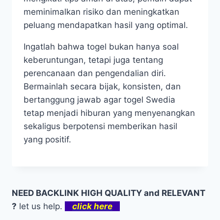
meminimalkan risiko dan meningkatkan
peluang mendapatkan hasil yang optimal.
Ingatlah bahwa togel bukan hanya soal
keberuntungan, tetapi juga tentang
perencanaan dan pengendalian diri.
Bermainlah secara bijak, konsisten, dan
bertanggung jawab agar togel Swedia
tetap menjadi hiburan yang menyenangkan
sekaligus berpotensi memberikan hasil
yang positif.
NEED BACKLINK HIGH QUALITY and RELEVANT
?
let us help.
click here