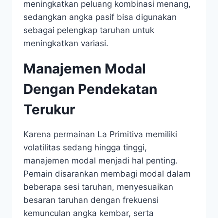
meningkatkan peluang kombinasi menang,
sedangkan angka pasif bisa digunakan
sebagai pelengkap taruhan untuk
meningkatkan variasi.
Manajemen Modal
Dengan Pendekatan
Terukur
Karena permainan La Primitiva memiliki
volatilitas sedang hingga tinggi,
manajemen modal menjadi hal penting.
Pemain disarankan membagi modal dalam
beberapa sesi taruhan, menyesuaikan
besaran taruhan dengan frekuensi
kemunculan angka kembar, serta