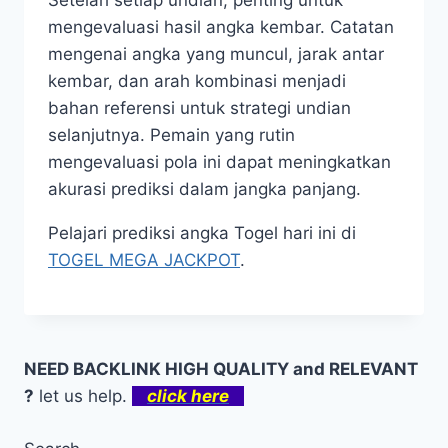
Setelah setiap undian, penting untuk
mengevaluasi hasil angka kembar. Catatan
mengenai angka yang muncul, jarak antar
kembar, dan arah kombinasi menjadi
bahan referensi untuk strategi undian
selanjutnya. Pemain yang rutin
mengevaluasi pola ini dapat meningkatkan
akurasi prediksi dalam jangka panjang.
Pelajari prediksi angka Togel hari ini di
TOGEL MEGA JACKPOT
.
NEED BACKLINK HIGH QUALITY and RELEVANT
?
let us help.
click here