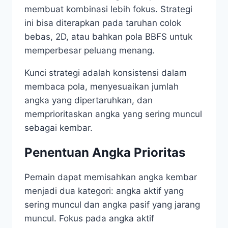
membuat kombinasi lebih fokus. Strategi
ini bisa diterapkan pada taruhan colok
bebas, 2D, atau bahkan pola BBFS untuk
memperbesar peluang menang.
Kunci strategi adalah konsistensi dalam
membaca pola, menyesuaikan jumlah
angka yang dipertaruhkan, dan
memprioritaskan angka yang sering muncul
sebagai kembar.
Penentuan Angka Prioritas
Pemain dapat memisahkan angka kembar
menjadi dua kategori: angka aktif yang
sering muncul dan angka pasif yang jarang
muncul. Fokus pada angka aktif