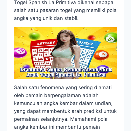
Togel Spanish La Primitiva dikenal sebagai
salah satu pasaran togel yang memiliki pola
angka yang unik dan stabil.
Salah satu fenomena yang sering diamati
oleh pemain berpengalaman adalah
kemunculan angka kembar dalam undian,
yang dapat membentuk arah prediksi untuk
permainan selanjutnya. Memahami pola
angka kembar ini membantu pemain