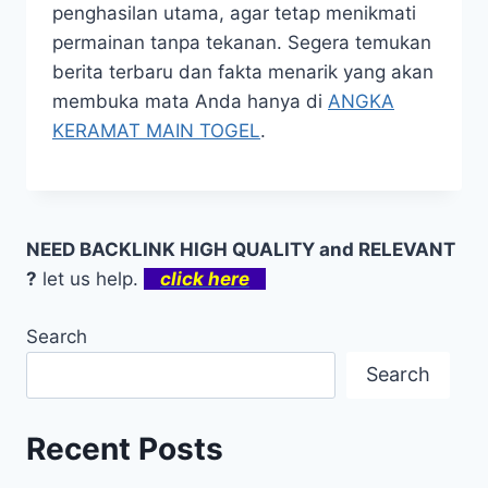
penghasilan utama, agar tetap menikmati
permainan tanpa tekanan. Segera temukan
berita terbaru dan fakta menarik yang akan
membuka mata Anda hanya di
ANGKA
KERAMAT MAIN TOGEL
.
NEED BACKLINK HIGH QUALITY and RELEVANT
?
let us help.
click here
Search
Search
Recent Posts