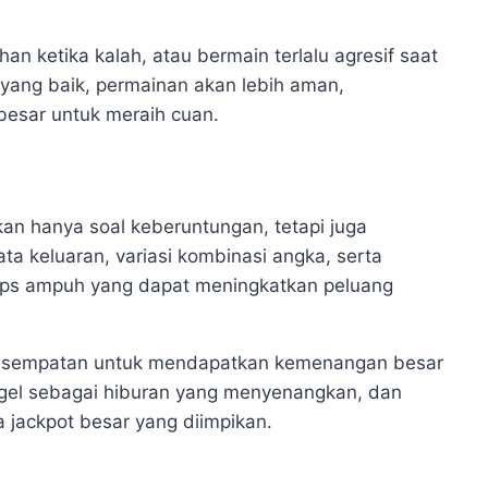
 ketika kalah, atau bermain terlalu agresif saat
ang baik, permainan akan lebih aman,
esar untuk meraih cuan.
kan hanya soal keberuntungan, tetapi juga
ta keluaran, variasi kombinasi angka, serta
tips ampuh yang dapat meningkatkan peluang
kesempatan untuk mendapatkan kemenangan besar
ogel sebagai hiburan yang menyenangkan, dan
jackpot besar yang diimpikan.