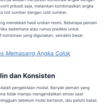
avorit pribadi saja, melainkan kombinasikan angka
rta hot number dengan cold number.
ang mendekati hasil undian resmi. Beberapa pemain
ka sederhana atau rumus prediksi untuk
if kombinasi yang digunakan, semakin besar
as Memasang Angka Colok
lin dan Konsisten
ya adalah pengelolaan modal. Banyak pemain yang
arena tidak mampu mengendalikan emosi saat
ingguan sebelum mulai bertaruh, lalu patuhi batas