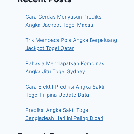
Cara Cerdas Menyusun Prediksi
Angka Jackpot Togel Macau
Trik Membaca Pola Angka Berpeluang
Jackpot Togel Qatar
Rahasia Mendapatkan Kombinasi
Angka Jitu Togel Sydney
Cara Efektif Prediksi Angka Sakti
Togel Filipina Update Data
Prediksi Angka Sakti Togel
Bangladesh Hari Ini Paling Dicari