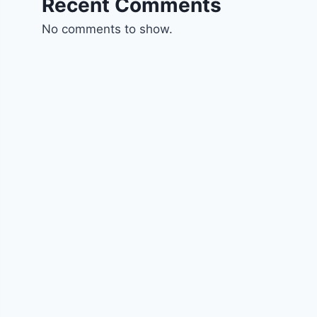
Recent Comments
No comments to show.