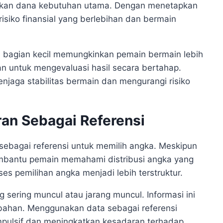
akan dana kebutuhan utama. Dengan menetapkan
isiko finansial yang berlebihan dan bermain
 bagian kecil memungkinkan pemain bermain lebih
 untuk mengevaluasi hasil secara bertahap.
jaga stabilitas bermain dan mengurangi risiko
an Sebagai Referensi
sebagai referensi untuk memilih angka. Meskipun
membantu pemain memahami distribusi angka yang
s pemilihan angka menjadi lebih terstruktur.
 sering muncul atau jarang muncul. Informasi ini
ahan. Menggunakan data sebagai referensi
pulsif dan meningkatkan kesadaran terhadap