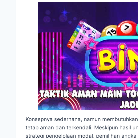
Konsepnya sederhana, namun membutuhkan 
tetap aman dan terkendali. Meskipun hasil 
strategi pengelolaan modal, pemilihan angka