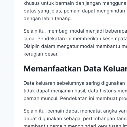
khusus untuk bermain dan jangan menggun
batas yang jelas, pemain dapat menghindari r
dengan lebih tenang.
Selain itu, membagi modal menjadi beberapa
lama. Pendekatan ini memberikan kesempatan
Disiplin dalam mengatur modal membantu men
kerugian besar.
Memanfaatkan Data Keluar
Data keluaran sebelumnya sering digunakan 
tidak dapat menjamin hasil, data historis 
pernah muncul. Pendekatan ini membuat prose
Selain itu, pemain dapat mencatat angka yang
dapat digunakan sebagai pertimbangan tamb
membantu pemain menghindari keputusan im