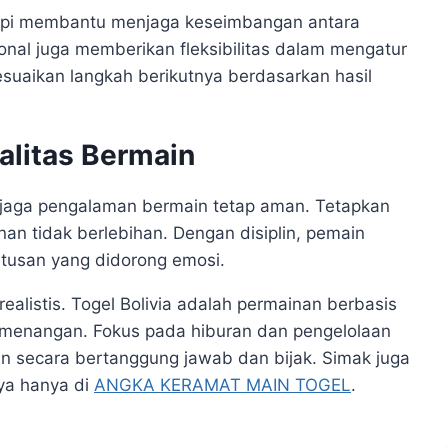
etapi membantu menjaga keseimbangan antara
onal juga memberikan fleksibilitas dalam mengatur
suaikan langkah berikutnya berdasarkan hasil
alitas Bermain
njaga pengalaman bermain tetap aman. Tetapkan
an tidak berlebihan. Dengan disiplin, pemain
tusan yang didorong emosi.
realistis. Togel Bolivia adalah permainan berbasis
emenangan. Fokus pada hiburan dan pengelolaan
n secara bertanggung jawab dan bijak. Simak juga
nya hanya di
ANGKA KERAMAT MAIN TOGEL
.