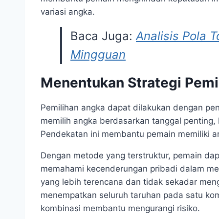
variasi angka.
Baca Juga:
Analisis Pola 
Mingguan
Menentukan Strategi Pemi
Pemilihan angka dapat dilakukan dengan pen
memilih angka berdasarkan tanggal penting, ko
Pendekatan ini membantu pemain memiliki ar
Dengan metode yang terstruktur, pemain dapat
memahami kecenderungan pribadi dalam mem
yang lebih terencana dan tidak sekadar menga
menempatkan seluruh taruhan pada satu ko
kombinasi membantu mengurangi risiko.