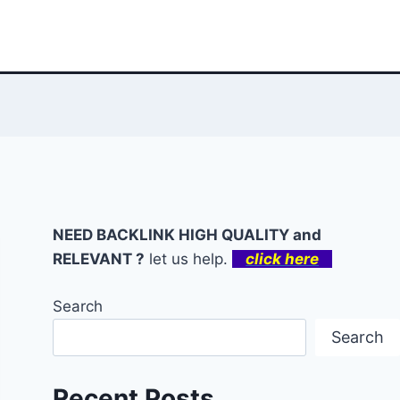
NEED BACKLINK HIGH QUALITY and
RELEVANT ?
let us help.
click here
Search
Search
Recent Posts