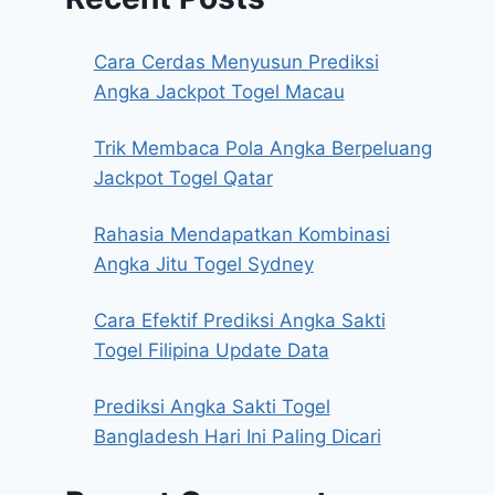
Cara Cerdas Menyusun Prediksi
Angka Jackpot Togel Macau
Trik Membaca Pola Angka Berpeluang
Jackpot Togel Qatar
Rahasia Mendapatkan Kombinasi
Angka Jitu Togel Sydney
Cara Efektif Prediksi Angka Sakti
Togel Filipina Update Data
Prediksi Angka Sakti Togel
Bangladesh Hari Ini Paling Dicari