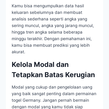
Kamu bisa mengumpulkan data hasil
keluaran sebelumnya dan membuat
analisis sederhana seperti angka yang
sering muncul, angka yang jarang muncul,
hingga tren angka selama beberapa
minggu terakhir. Dengan pemahaman ini,
kamu bisa membuat prediksi yang lebih
akurat.
Kelola Modal dan
Tetapkan Batas Kerugian
Modal yang cukup dan pengelolaan uang
yang baik sangat penting dalam permainan
togel Germany. Jangan pernah bermain
dengan modal yang kamu tidak siap