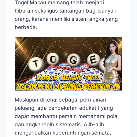
Togel Macau memang telah menjadi
hiburan sekaligus tantangan bagi banyak
orang, karena memiliki sistem angka yang
berbeda.
Meskipun dikenal sebagai permainan
peluang, ada pendekatan edukatif yang
dapat membantu pemain memahami pola
dan angka lebih sistematis. Alih-alih
mengandalkan keberuntungan semata,