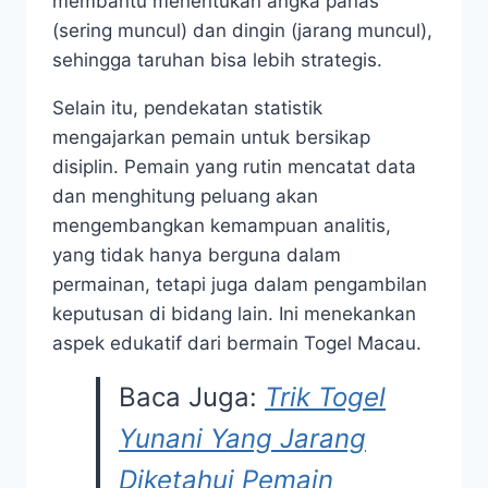
membantu menentukan angka panas
(sering muncul) dan dingin (jarang muncul),
sehingga taruhan bisa lebih strategis.
Selain itu, pendekatan statistik
mengajarkan pemain untuk bersikap
disiplin. Pemain yang rutin mencatat data
dan menghitung peluang akan
mengembangkan kemampuan analitis,
yang tidak hanya berguna dalam
permainan, tetapi juga dalam pengambilan
keputusan di bidang lain. Ini menekankan
aspek edukatif dari bermain Togel Macau.
Baca Juga:
Trik Togel
Yunani Yang Jarang
Diketahui Pemain