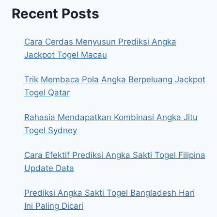
Recent Posts
Cara Cerdas Menyusun Prediksi Angka
Jackpot Togel Macau
Trik Membaca Pola Angka Berpeluang Jackpot
Togel Qatar
Rahasia Mendapatkan Kombinasi Angka Jitu
Togel Sydney
Cara Efektif Prediksi Angka Sakti Togel Filipina
Update Data
Prediksi Angka Sakti Togel Bangladesh Hari
Ini Paling Dicari