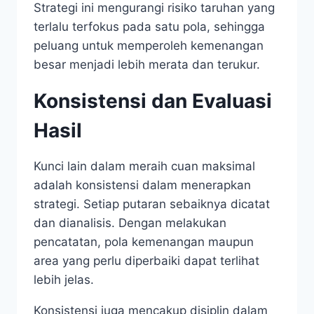
Strategi ini mengurangi risiko taruhan yang
terlalu terfokus pada satu pola, sehingga
peluang untuk memperoleh kemenangan
besar menjadi lebih merata dan terukur.
Konsistensi dan Evaluasi
Hasil
Kunci lain dalam meraih cuan maksimal
adalah konsistensi dalam menerapkan
strategi. Setiap putaran sebaiknya dicatat
dan dianalisis. Dengan melakukan
pencatatan, pola kemenangan maupun
area yang perlu diperbaiki dapat terlihat
lebih jelas.
Konsistensi juga mencakup disiplin dalam