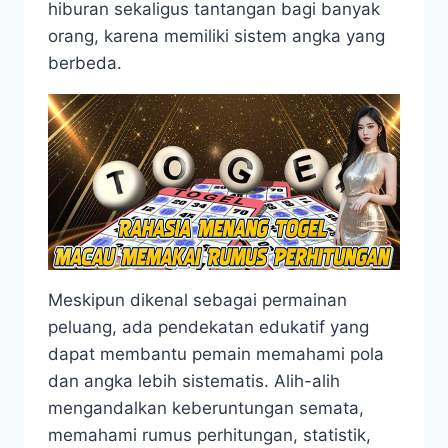
hiburan sekaligus tantangan bagi banyak
orang, karena memiliki sistem angka yang
berbeda.
Meskipun dikenal sebagai permainan
peluang, ada pendekatan edukatif yang
dapat membantu pemain memahami pola
dan angka lebih sistematis. Alih-alih
mengandalkan keberuntungan semata,
memahami rumus perhitungan, statistik,