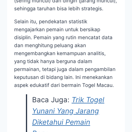
(sering muncul) dan dingin (jarang muncul),
sehingga taruhan bisa lebih strategis.
Selain itu, pendekatan statistik
mengajarkan pemain untuk bersikap
disiplin. Pemain yang rutin mencatat data
dan menghitung peluang akan
mengembangkan kemampuan analitis,
yang tidak hanya berguna dalam
permainan, tetapi juga dalam pengambilan
keputusan di bidang lain. Ini menekankan
aspek edukatif dari bermain Togel Macau.
Baca Juga:
Trik Togel
Yunani Yang Jarang
Diketahui Pemain