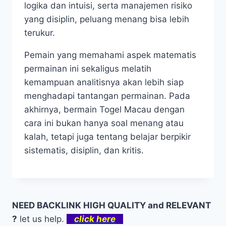
logika dan intuisi, serta manajemen risiko
yang disiplin, peluang menang bisa lebih
terukur.
Pemain yang memahami aspek matematis
permainan ini sekaligus melatih
kemampuan analitisnya akan lebih siap
menghadapi tantangan permainan. Pada
akhirnya, bermain Togel Macau dengan
cara ini bukan hanya soal menang atau
kalah, tetapi juga tentang belajar berpikir
sistematis, disiplin, dan kritis.
NEED BACKLINK HIGH QUALITY and RELEVANT
?
let us help.
click here