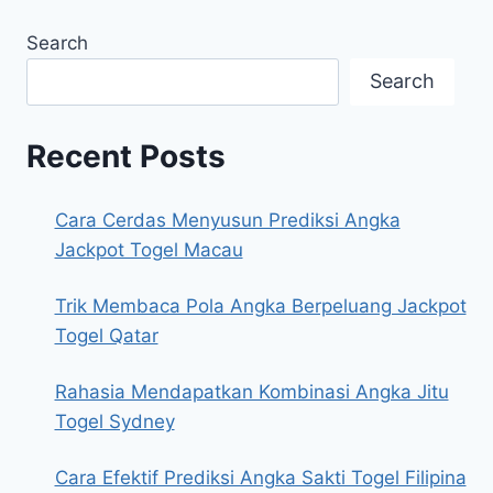
Search
Search
Recent Posts
Cara Cerdas Menyusun Prediksi Angka
Jackpot Togel Macau
Trik Membaca Pola Angka Berpeluang Jackpot
Togel Qatar
Rahasia Mendapatkan Kombinasi Angka Jitu
Togel Sydney
Cara Efektif Prediksi Angka Sakti Togel Filipina