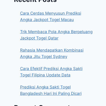
Cara Cerdas Menyusun Prediksi
Angka Jackpot Togel Macau
Trik Membaca Pola Angka Berpeluang
Jackpot Togel Qatar
Rahasia Mendapatkan Kombinasi
Angka Jitu Togel Sydney
Cara Efektif Prediksi Angka Sakti
Togel Filipina Update Data
Prediksi Angka Sakti Togel
Bangladesh Hari Ini Paling Dicari