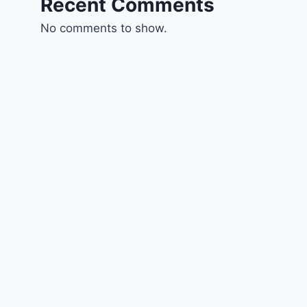
Recent Comments
No comments to show.