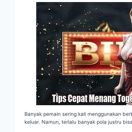
Banyak pemain sering kali menggunakan ber
keluar. Namun, terlalu banyak pola justru 