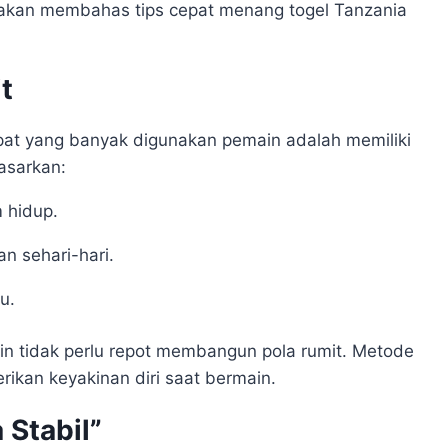
akan membahas tips cepat menang togel Tanzania
t
epat yang banyak digunakan pemain adalah memiliki
dasarkan:
m hidup.
n sehari-hari.
u.
n tidak perlu repot membangun pola rumit. Metode
rikan keyakinan diri saat bermain.
Stabil”