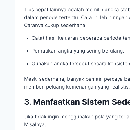
Tips cepat lainnya adalah memilih angka sta
dalam periode tertentu. Cara ini lebih ring
Caranya cukup sederhana:
Catat hasil keluaran beberapa periode tera
Perhatikan angka yang sering berulang.
Gunakan angka tersebut secara konsisten
Meski sederhana, banyak pemain percaya ba
memberi peluang kemenangan yang realistis.
3. Manfaatkan Sistem Sed
Jika tidak ingin menggunakan pola yang terla
Misalnya: