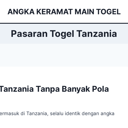
ANGKA KERAMAT MAIN TOGEL
Pasaran Togel Tanzania
Tanzania Tanpa Banyak Pola
termasuk di Tanzania, selalu identik dengan angka