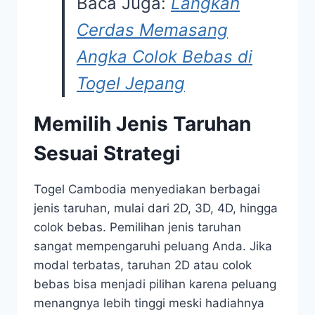
Baca Juga:
Langkah
Cerdas Memasang
Angka Colok Bebas di
Togel Jepang
Memilih Jenis Taruhan
Sesuai Strategi
Togel Cambodia menyediakan berbagai
jenis taruhan, mulai dari 2D, 3D, 4D, hingga
colok bebas. Pemilihan jenis taruhan
sangat mempengaruhi peluang Anda. Jika
modal terbatas, taruhan 2D atau colok
bebas bisa menjadi pilihan karena peluang
menangnya lebih tinggi meski hadiahnya