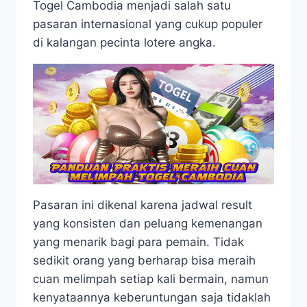
Togel Cambodia menjadi salah satu
pasaran internasional yang cukup populer
di kalangan pecinta lotere angka.
Pasaran ini dikenal karena jadwal result
yang konsisten dan peluang kemenangan
yang menarik bagi para pemain. Tidak
sedikit orang yang berharap bisa meraih
cuan melimpah setiap kali bermain, namun
kenyataannya keberuntungan saja tidaklah