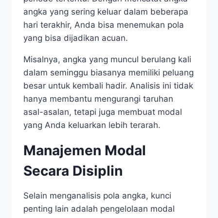
angka yang sering keluar dalam beberapa
hari terakhir, Anda bisa menemukan pola
yang bisa dijadikan acuan.
Misalnya, angka yang muncul berulang kali
dalam seminggu biasanya memiliki peluang
besar untuk kembali hadir. Analisis ini tidak
hanya membantu mengurangi taruhan
asal-asalan, tetapi juga membuat modal
yang Anda keluarkan lebih terarah.
Manajemen Modal
Secara Disiplin
Selain menganalisis pola angka, kunci
penting lain adalah pengelolaan modal