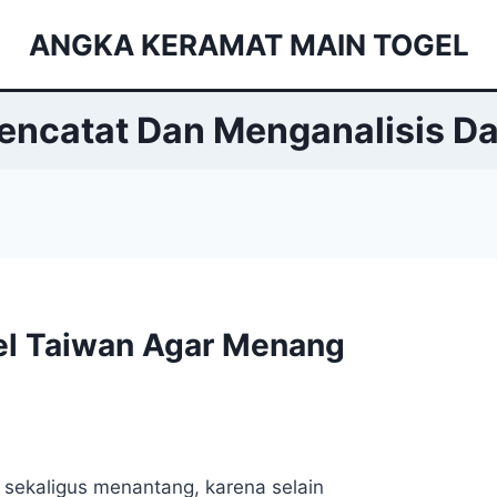
ANGKA KERAMAT MAIN TOGEL
encatat Dan Menganalisis Da
gel Taiwan Agar Menang
sekaligus menantang, karena selain