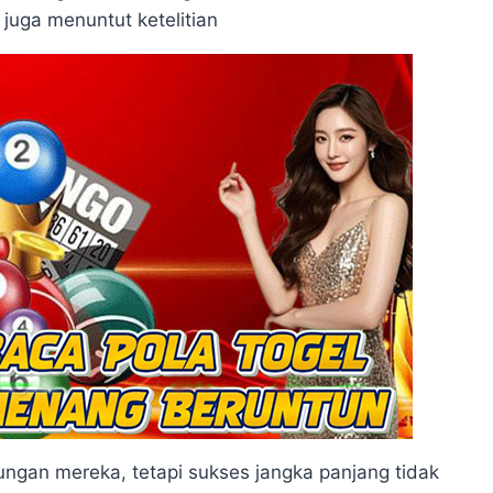
juga menuntut ketelitian
ungan mereka, tetapi sukses jangka panjang tidak