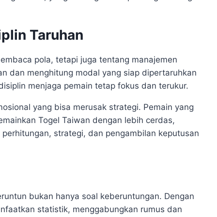
plin Taruhan
membaca pola, tetapi juga tentang manajemen
han dan menghitung modal yang siap dipertaruhkan
isiplin menjaga pemain tetap fokus dan terukur.
mosional yang bisa merusak strategi. Pemain yang
emainkan Togel Taiwan dengan lebih cerdas,
perhitungan, strategi, dan pengambilan keputusan
runtun bukan hanya soal keberuntungan. Dengan
nfaatkan statistik, menggabungkan rumus dan