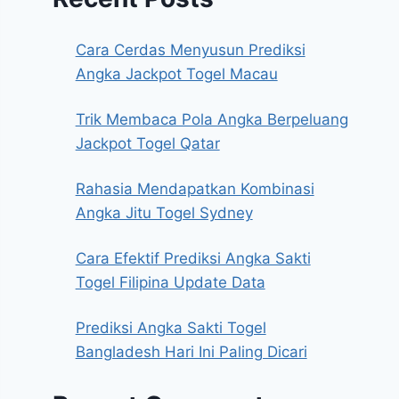
Cara Cerdas Menyusun Prediksi
Angka Jackpot Togel Macau
Trik Membaca Pola Angka Berpeluang
Jackpot Togel Qatar
Rahasia Mendapatkan Kombinasi
Angka Jitu Togel Sydney
Cara Efektif Prediksi Angka Sakti
Togel Filipina Update Data
Prediksi Angka Sakti Togel
Bangladesh Hari Ini Paling Dicari