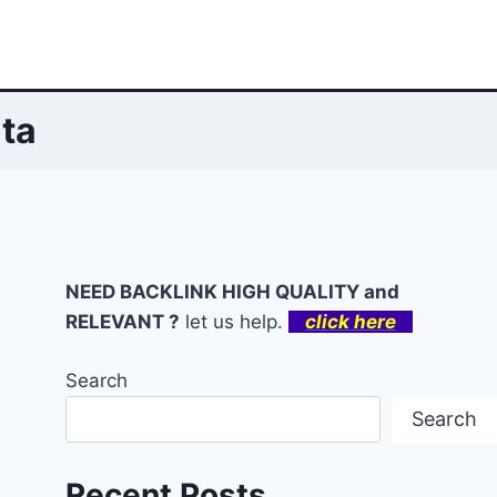
ta
NEED BACKLINK HIGH QUALITY and
RELEVANT ?
let us help.
click here
Search
Search
Recent Posts