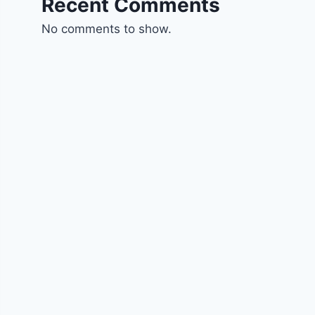
Recent Comments
No comments to show.