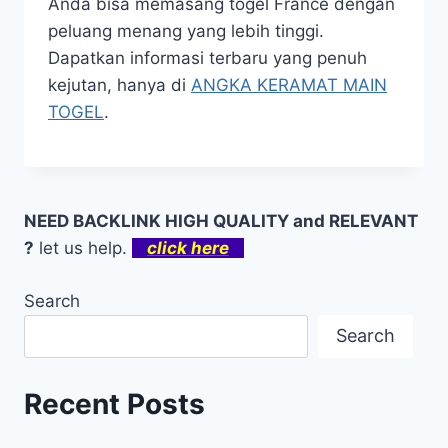
Anda bisa memasang togel France dengan
peluang menang yang lebih tinggi.
Dapatkan informasi terbaru yang penuh
kejutan, hanya di
ANGKA KERAMAT MAIN
TOGEL
.
NEED BACKLINK HIGH QUALITY and RELEVANT
?
let us help.
click here
Search
Search
Recent Posts