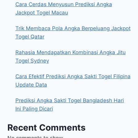
Cara Cerdas Menyusun Prediksi Angka
Jackpot Togel Macau
Trik Membaca Pola Angka Berpeluang Jackpot
Togel Qatar
Rahasia Mendapatkan Kombinasi Angka Jitu
Togel Sydney
Cara Efektif Prediksi Angka Sakti Togel Filipina
Update Data
Prediksi Angka Sakti Togel Bangladesh Hari
Ini Paling Dicari
Recent Comments
No comments to show.