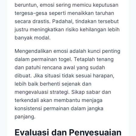
beruntun, emosi sering memicu keputusan
tergesa-gesa seperti menaikkan taruhan
secara drastis. Padahal, tindakan tersebut
justru meningkatkan risiko kehilangan lebih
banyak modal.
Mengendalikan emosi adalah kunci penting
dalam permainan togel. Tetaplah tenang
dan patuhi rencana awal yang sudah
dibuat. Jika situasi tidak sesuai harapan,
lebih baik berhenti sejenak dan
mengevaluasi strategi. Sikap sabar dan
terkendali akan membantu menjaga
konsistensi permainan dalam jangka
panjang.
Evaluasi dan Penyesuaian