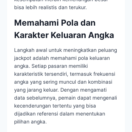
bisa lebih realistis dan terukur.
Memahami Pola dan
Karakter Keluaran Angka
Langkah awal untuk meningkatkan peluang
jackpot adalah memahami pola keluaran
angka. Setiap pasaran memiliki
karakteristik tersendiri, termasuk frekuensi
angka yang sering muncul dan kombinasi
yang jarang keluar. Dengan mengamati
data sebelumnya, pemain dapat mengenali
kecenderungan tertentu yang bisa
dijadikan referensi dalam menentukan
pilihan angka.