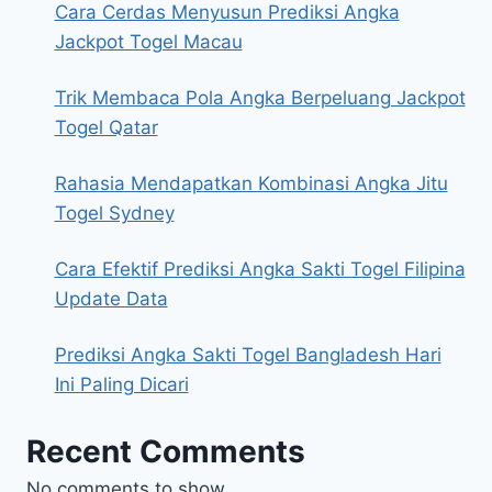
Cara Cerdas Menyusun Prediksi Angka
Jackpot Togel Macau
Trik Membaca Pola Angka Berpeluang Jackpot
Togel Qatar
Rahasia Mendapatkan Kombinasi Angka Jitu
Togel Sydney
Cara Efektif Prediksi Angka Sakti Togel Filipina
Update Data
Prediksi Angka Sakti Togel Bangladesh Hari
Ini Paling Dicari
Recent Comments
No comments to show.