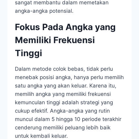
sangat membantu dalam memetakan
angka-angka potensial.
Fokus Pada Angka yang
Memiliki Frekuensi
Tinggi
Dalam metode colok bebas, tidak perlu
menebak posisi angka, hanya perlu memilih
satu angka yang akan keluar. Karena itu,
memilih angka yang memiliki frekuensi
kemunculan tinggi adalah strategi yang
cukup efektif. Angka-angka yang rutin
muncul dalam 5 hingga 10 periode terakhir
cenderung memiliki peluang lebih baik
untuk kembali keluar.