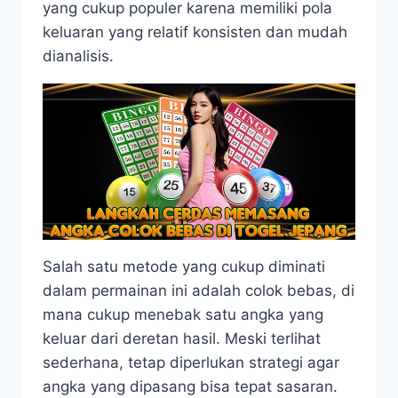
yang cukup populer karena memiliki pola
keluaran yang relatif konsisten dan mudah
dianalisis.
Salah satu metode yang cukup diminati
dalam permainan ini adalah colok bebas, di
mana cukup menebak satu angka yang
keluar dari deretan hasil. Meski terlihat
sederhana, tetap diperlukan strategi agar
angka yang dipasang bisa tepat sasaran.