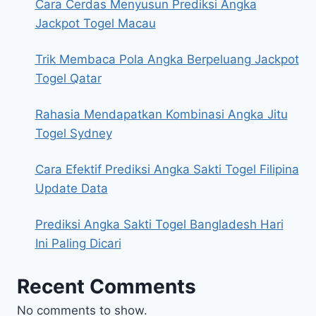
Cara Cerdas Menyusun Prediksi Angka
Jackpot Togel Macau
Trik Membaca Pola Angka Berpeluang Jackpot
Togel Qatar
Rahasia Mendapatkan Kombinasi Angka Jitu
Togel Sydney
Cara Efektif Prediksi Angka Sakti Togel Filipina
Update Data
Prediksi Angka Sakti Togel Bangladesh Hari
Ini Paling Dicari
Recent Comments
No comments to show.