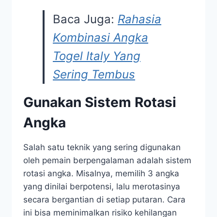
Baca Juga:
Rahasia
Kombinasi Angka
Togel Italy Yang
Sering Tembus
Gunakan Sistem Rotasi
Angka
Salah satu teknik yang sering digunakan
oleh pemain berpengalaman adalah sistem
rotasi angka. Misalnya, memilih 3 angka
yang dinilai berpotensi, lalu merotasinya
secara bergantian di setiap putaran. Cara
ini bisa meminimalkan risiko kehilangan