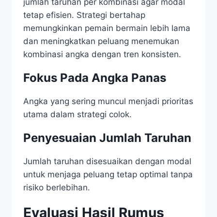
jumlah taruhan per kombinasi agar modal
tetap efisien. Strategi bertahap
memungkinkan pemain bermain lebih lama
dan meningkatkan peluang menemukan
kombinasi angka dengan tren konsisten.
Fokus Pada Angka Panas
Angka yang sering muncul menjadi prioritas
utama dalam strategi colok.
Penyesuaian Jumlah Taruhan
Jumlah taruhan disesuaikan dengan modal
untuk menjaga peluang tetap optimal tanpa
risiko berlebihan.
Evaluasi Hasil Rumus