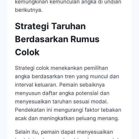
kemungkinan kemunculan angka di undian
berikutnya.
Strategi Taruhan
Berdasarkan Rumus
Colok
Strategi colok menekankan pemilihan
angka berdasarkan tren yang muncul dan
interval keluaran. Pemain sebaiknya
menyusun daftar angka potensial dan
menyesuaikan taruhan sesuai modal.
Pendekatan ini mengurangi faktor tebakan
acak dan meningkatkan peluang menang.
Selain itu, pemain dapat menyesuaikan