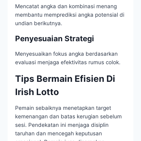
Mencatat angka dan kombinasi menang
membantu memprediksi angka potensial di
undian berikutnya.
Penyesuaian Strategi
Menyesuaikan fokus angka berdasarkan
evaluasi menjaga efektivitas rumus colok.
Tips Bermain Efisien Di
Irish Lotto
Pemain sebaiknya menetapkan target
kemenangan dan batas kerugian sebelum
sesi. Pendekatan ini menjaga disiplin
taruhan dan mencegah keputusan