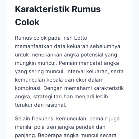
Karakteristik Rumus
Colok
Rumus colok pada Irish Lotto
memanfaatkan data keluaran sebelumnya
untuk menekankan angka potensial yang
mungkin muncul. Pemain mencatat angka
yang sering muncul, interval keluaran, serta
kemunculan kepala dan ekor dalam
kombinasi. Dengan memahami karakteristik
angka, strategi taruhan menjadi lebih
terukur dan rasional.
Selain frekuensi kemunculan, pemain juga
menilai pola tren jangka pendek dan
panjang. Beberapa angka muncul secara