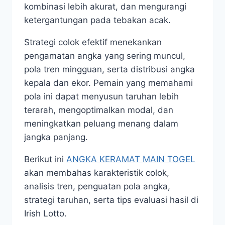
kombinasi lebih akurat, dan mengurangi
ketergantungan pada tebakan acak.
Strategi colok efektif menekankan
pengamatan angka yang sering muncul,
pola tren mingguan, serta distribusi angka
kepala dan ekor. Pemain yang memahami
pola ini dapat menyusun taruhan lebih
terarah, mengoptimalkan modal, dan
meningkatkan peluang menang dalam
jangka panjang.
Berikut ini
ANGKA KERAMAT MAIN TOGEL
akan membahas karakteristik colok,
analisis tren, penguatan pola angka,
strategi taruhan, serta tips evaluasi hasil di
Irish Lotto.