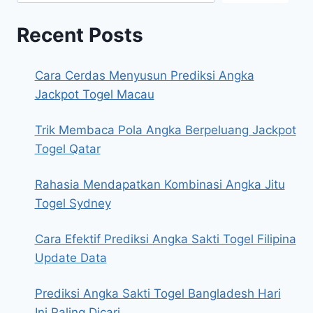
Recent Posts
Cara Cerdas Menyusun Prediksi Angka
Jackpot Togel Macau
Trik Membaca Pola Angka Berpeluang Jackpot
Togel Qatar
Rahasia Mendapatkan Kombinasi Angka Jitu
Togel Sydney
Cara Efektif Prediksi Angka Sakti Togel Filipina
Update Data
Prediksi Angka Sakti Togel Bangladesh Hari
Ini Paling Dicari