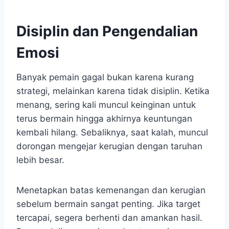
Disiplin dan Pengendalian
Emosi
Banyak pemain gagal bukan karena kurang
strategi, melainkan karena tidak disiplin. Ketika
menang, sering kali muncul keinginan untuk
terus bermain hingga akhirnya keuntungan
kembali hilang. Sebaliknya, saat kalah, muncul
dorongan mengejar kerugian dengan taruhan
lebih besar.
Menetapkan batas kemenangan dan kerugian
sebelum bermain sangat penting. Jika target
tercapai, segera berhenti dan amankan hasil.