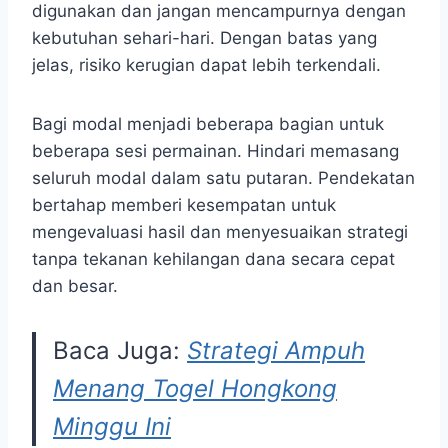
digunakan dan jangan mencampurnya dengan
kebutuhan sehari-hari. Dengan batas yang
jelas, risiko kerugian dapat lebih terkendali.
Bagi modal menjadi beberapa bagian untuk
beberapa sesi permainan. Hindari memasang
seluruh modal dalam satu putaran. Pendekatan
bertahap memberi kesempatan untuk
mengevaluasi hasil dan menyesuaikan strategi
tanpa tekanan kehilangan dana secara cepat
dan besar.
Baca Juga:
Strategi Ampuh
Menang Togel Hongkong
Minggu Ini