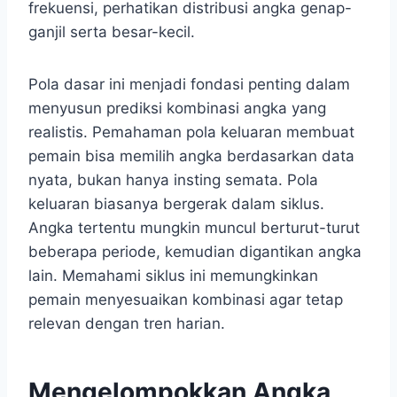
frekuensi, perhatikan distribusi angka genap-
ganjil serta besar-kecil.
Pola dasar ini menjadi fondasi penting dalam
menyusun prediksi kombinasi angka yang
realistis. Pemahaman pola keluaran membuat
pemain bisa memilih angka berdasarkan data
nyata, bukan hanya insting semata. Pola
keluaran biasanya bergerak dalam siklus.
Angka tertentu mungkin muncul berturut-turut
beberapa periode, kemudian digantikan angka
lain. Memahami siklus ini memungkinkan
pemain menyesuaikan kombinasi agar tetap
relevan dengan tren harian.
Mengelompokkan Angka