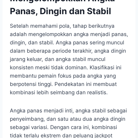
Panas, Dingin dan Stabil
Setelah memahami pola, tahap berikutnya
adalah mengelompokkan angka menjadi panas,
dingin, dan stabil. Angka panas sering muncul
dalam beberapa periode terakhir, angka dingin
jarang keluar, dan angka stabil muncul
konsisten meski tidak dominan. Klasifikasi ini
membantu pemain fokus pada angka yang
berpotensi tinggi. Pendekatan ini membuat
kombinasi lebih seimbang dan realistis.
Angka panas menjadi inti, angka stabil sebagai
penyeimbang, dan satu atau dua angka dingin
sebagai variasi. Dengan cara ini, kombinasi
tidak terlalu ekstrem dan peluang jackpot