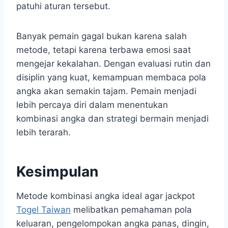
patuhi aturan tersebut.
Banyak pemain gagal bukan karena salah
metode, tetapi karena terbawa emosi saat
mengejar kekalahan. Dengan evaluasi rutin dan
disiplin yang kuat, kemampuan membaca pola
angka akan semakin tajam. Pemain menjadi
lebih percaya diri dalam menentukan
kombinasi angka dan strategi bermain menjadi
lebih terarah.
Kesimpulan
Metode kombinasi angka ideal agar jackpot
Togel Taiwan
melibatkan pemahaman pola
keluaran, pengelompokan angka panas, dingin,